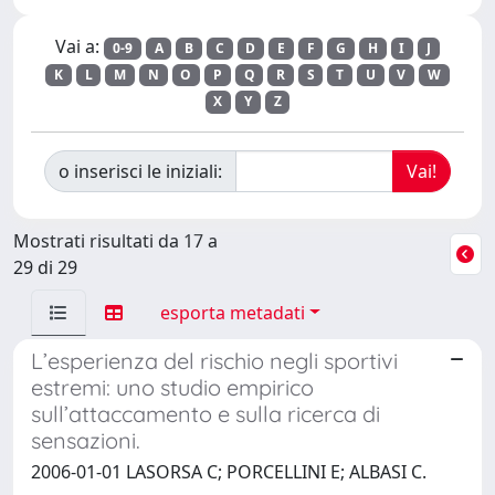
Vai a:
0-9
A
B
C
D
E
F
G
H
I
J
K
L
M
N
O
P
Q
R
S
T
U
V
W
X
Y
Z
o inserisci le iniziali:
Mostrati risultati da 17 a
29 di 29
esporta metadati
L’esperienza del rischio negli sportivi
estremi: uno studio empirico
sull’attaccamento e sulla ricerca di
sensazioni.
2006-01-01 LASORSA C; PORCELLINI E; ALBASI C.