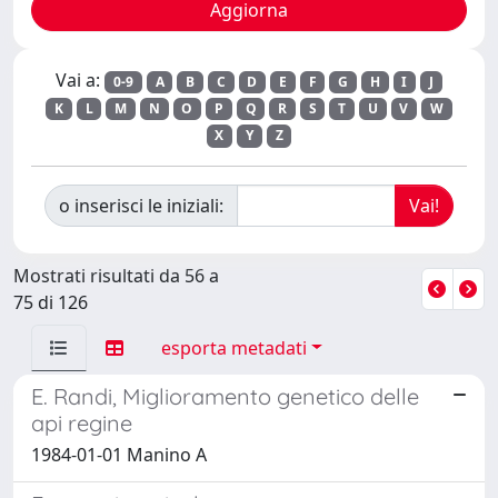
Vai a:
0-9
A
B
C
D
E
F
G
H
I
J
K
L
M
N
O
P
Q
R
S
T
U
V
W
X
Y
Z
o inserisci le iniziali:
Mostrati risultati da 56 a
75 di 126
esporta metadati
E. Randi, Miglioramento genetico delle
api regine
1984-01-01 Manino A