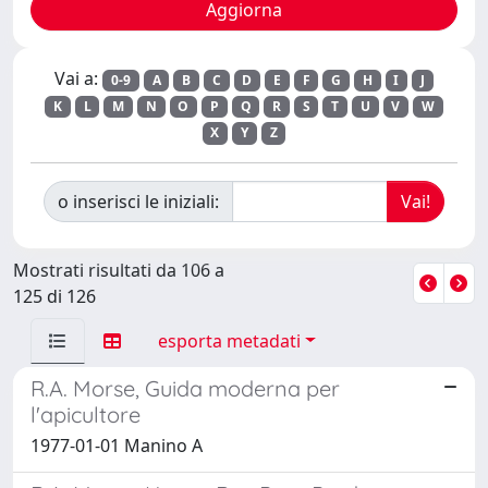
Vai a:
0-9
A
B
C
D
E
F
G
H
I
J
K
L
M
N
O
P
Q
R
S
T
U
V
W
X
Y
Z
o inserisci le iniziali:
Mostrati risultati da 106 a
125 di 126
esporta metadati
R.A. Morse, Guida moderna per
l'apicultore
1977-01-01 Manino A