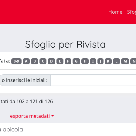
Home
Sfo
Sfoglia per Rivista
ai a:
0-9
A
B
C
D
E
F
G
H
I
J
K
L
M
N
o inserisci le iniziali:
ltati da 102 a 121 di 126
esporta metadati
a apicola