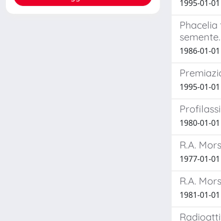
1995-01-01
Phacelia 
semente.
1986-01-01 
Premiazio
1995-01-01
Profilass
1980-01-01
R.A. Mors
1977-01-01
R.A. Mor
1981-01-01
Radioatt