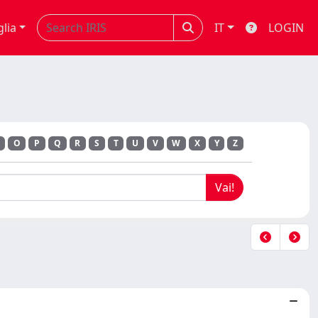
glia
IT
LOGIN
O
P
Q
R
S
T
U
V
W
X
Y
Z