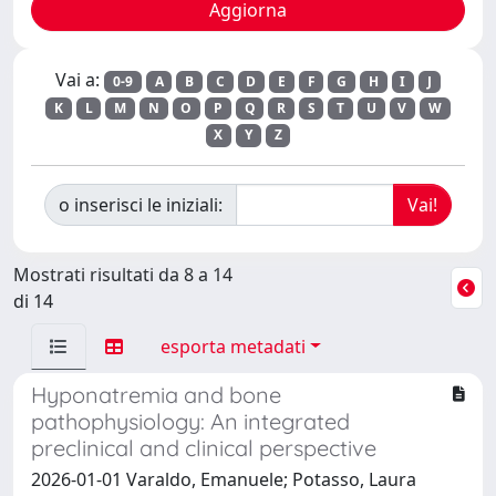
Vai a:
0-9
A
B
C
D
E
F
G
H
I
J
K
L
M
N
O
P
Q
R
S
T
U
V
W
X
Y
Z
o inserisci le iniziali:
Mostrati risultati da 8 a 14
di 14
esporta metadati
Hyponatremia and bone
pathophysiology: An integrated
preclinical and clinical perspective
2026-01-01 Varaldo, Emanuele; Potasso, Laura