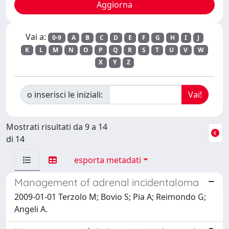
Vai a:
0-9
A
B
C
D
E
F
G
H
I
J
K
L
M
N
O
P
Q
R
S
T
U
V
W
X
Y
Z
o inserisci le iniziali:
Mostrati risultati da 9 a 14
di 14
esporta metadati
Management of adrenal incidentaloma
2009-01-01 Terzolo M; Bovio S; Pia A; Reimondo G;
Angeli A.