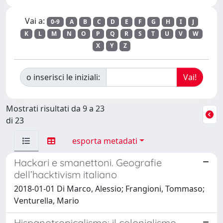
Vai a:
0-9
A
B
C
D
E
F
G
H
I
J
K
L
M
N
O
P
Q
R
S
T
U
V
W
X
Y
Z
o inserisci le iniziali:
Mostrati risultati da 9 a 23
di 23
esporta metadati
Hackari e smanettoni. Geografie
dell’hacktivism italiano
2018-01-01 Di Marco, Alessio; Frangioni, Tommaso;
Venturella, Mario
Hispanotropicalismo: il colonialismo