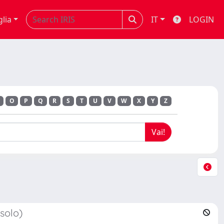
glia
IT
LOGIN
R
O
P
Q
R
S
T
U
V
W
X
Y
Z
 solo)