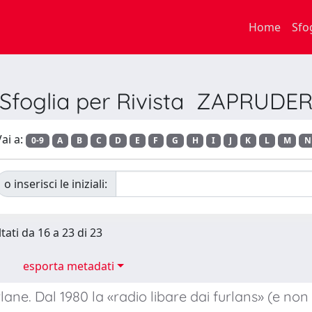
Home
Sfo
Sfoglia per Rivista ZAPRUDE
ai a:
0-9
A
B
C
D
E
F
G
H
I
J
K
L
M
N
o inserisci le iniziali:
tati da 16 a 23 di 23
esporta metadati
ane. Dal 1980 la «radio libare dai furlans» (e non