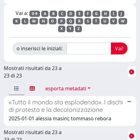
Vai a:
0-9
A
B
C
D
E
F
G
H
I
J
K
L
M
N
O
P
Q
R
S
T
U
V
W
X
Y
Z
o inserisci le iniziali:
Mostrati risultati da 23 a
23 di 23
esporta metadati
«Tutto il mondo sta esplodendo». I dischi
di protesta e la decolonizzazione
2025-01-01 alessia masini; tommaso rebora
Mostrati risultati da 23 a
23 di 23