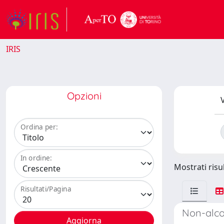
IRIS
Opzioni
V
Ordina per:
In ordine:
Mostrati risul
Risultati/Pagina
Non-alco