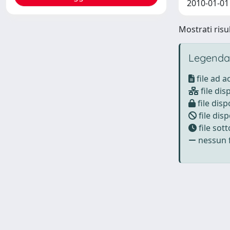
2010-01-01
Mostrati risul
Legenda
file ad 
file dis
file disp
file disp
file sot
nessun f