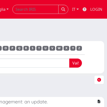
glia
IT
LOGIN
O
P
Q
R
S
T
U
V
W
X
Y
Z
management: an update.