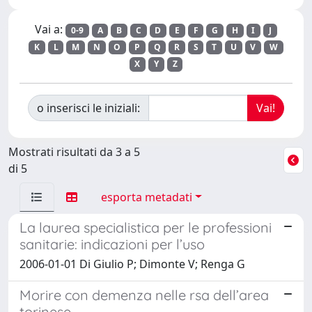
Vai a:
0-9
A
B
C
D
E
F
G
H
I
J
K
L
M
N
O
P
Q
R
S
T
U
V
W
X
Y
Z
o inserisci le iniziali:
Mostrati risultati da 3 a 5
di 5
esporta metadati
La laurea specialistica per le professioni
sanitarie: indicazioni per l’uso
2006-01-01 Di Giulio P; Dimonte V; Renga G
Morire con demenza nelle rsa dell’area
torinese