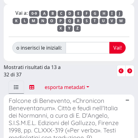
Vai a:
0-9
A
B
C
D
E
F
G
H
I
J
K
L
M
N
O
P
Q
R
S
T
U
V
W
X
Y
Z
o inserisci le iniziali:
Mostrati risultati da 13 a
32 di 37
esporta metadati
Falcone di Benevento, «Chronicon
Beneventanum». Città e feudi nell'Italia
dei Normanni, a cura di E. D'Angelo,
S.I.S.M.E.L. Edizioni del Galluzzo, Firenze
1998, pp. CLXXX-319 («Per verba». Testi
mediolatini con traduzione, 9)