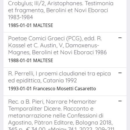
Crobylus; III/2, Aristophanes. Testimonia
et fragmenta, Berolini et Novi Eboraci
1983-1984
1985-01-01 MALTESE
Poetae Comici Graeci (PCG), edd. R.
Kassel et C. Austin, V, Damoxenus-
Magnes, Berolini et Novi Eboraci 1986
1988-01-01 MALTESE
R. Perrelli, I proemi claudianei tra epica
ed epidittica, Catania 1992
1993-01-01 Francesco Mosetti Casaretto
Rec. a B. Pieri, Narrare Memoriter
Temporaliter Dicere. Racconto e
metanarrazione nelle Confessioni di
Agostino, Pàtron Editore, Bologna 2018,
345 p., € 34,00, «Maia» 74.1, 2022, 209-211