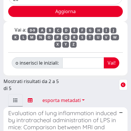
Vai a:
0-9
A
B
C
D
E
F
G
H
I
J
K
L
M
N
O
P
Q
R
S
T
U
V
W
X
Y
Z
o inserisci le iniziali:
Mostrati risultati da 2 a 5
di 5
esporta metadati
Evaluation of lung inflammation induced
by intratracheal administration of LPS in
mice: Comparison between MRI and