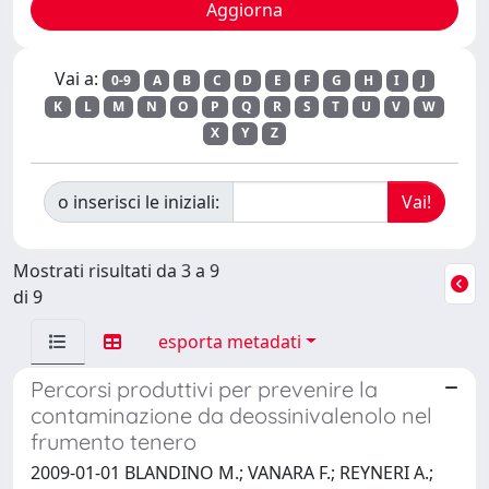
Vai a:
0-9
A
B
C
D
E
F
G
H
I
J
K
L
M
N
O
P
Q
R
S
T
U
V
W
X
Y
Z
o inserisci le iniziali:
Mostrati risultati da 3 a 9
di 9
esporta metadati
Percorsi produttivi per prevenire la
contaminazione da deossinivalenolo nel
frumento tenero
2009-01-01 BLANDINO M.; VANARA F.; REYNERI A.;