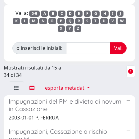
Vai a:
0-9
A
B
C
D
E
F
G
H
I
J
K
L
M
N
O
P
Q
R
S
T
U
V
W
X
Y
Z
o inserisci le iniziali:
Mostrati risultati da 15 a
34 di 34
esporta metadati
Impugnazioni del PM e divieto di novum
in Cassazione
2003-01-01 P. FERRUA
Impugnazioni, Cassazione a rischio
paralisi