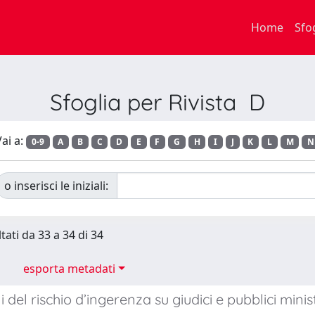
Home
Sfo
Sfoglia per Rivista D
ai a:
0-9
A
B
C
D
E
F
G
H
I
J
K
L
M
N
o inserisci le iniziali:
tati da 33 a 34 di 34
esporta metadati
i del rischio d’ingerenza su giudici e pubblici minis