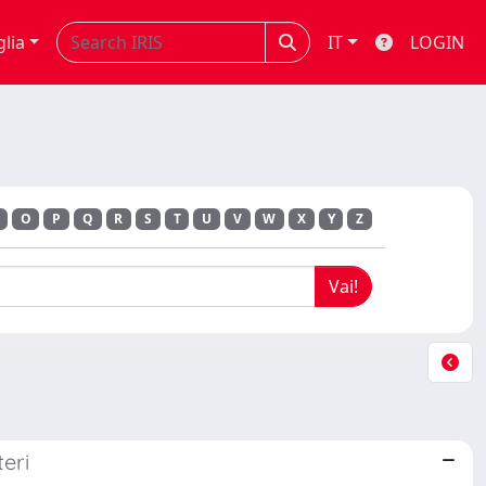
glia
IT
LOGIN
O
P
Q
R
S
T
U
V
W
X
Y
Z
teri