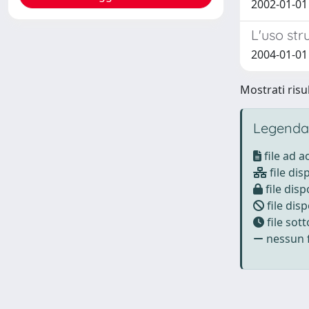
2002-01-01
L'uso str
2004-01-01 
Mostrati risul
Legenda
file ad 
file dis
file disp
file disp
file sot
nessun f