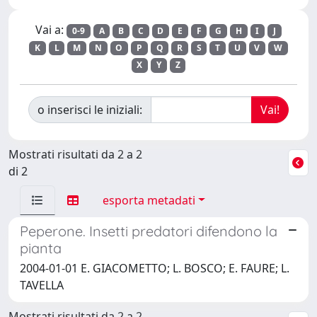
Vai a:
0-9
A
B
C
D
E
F
G
H
I
J
K
L
M
N
O
P
Q
R
S
T
U
V
W
X
Y
Z
o inserisci le iniziali:
Mostrati risultati da 2 a 2
di 2
esporta metadati
Peperone. Insetti predatori difendono la
pianta
2004-01-01 E. GIACOMETTO; L. BOSCO; E. FAURE; L.
TAVELLA
Mostrati risultati da 2 a 2