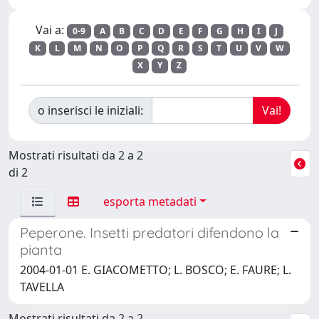
Vai a:
0-9
A
B
C
D
E
F
G
H
I
J
K
L
M
N
O
P
Q
R
S
T
U
V
W
X
Y
Z
o inserisci le iniziali:
Mostrati risultati da 2 a 2
di 2
esporta metadati
Peperone. Insetti predatori difendono la
pianta
2004-01-01 E. GIACOMETTO; L. BOSCO; E. FAURE; L.
TAVELLA
Mostrati risultati da 2 a 2