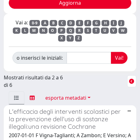
Vai a:
0-9
A
B
C
D
E
F
G
H
I
J
K
L
M
N
O
P
Q
R
S
T
U
V
W
X
Y
Z
o inserisci le iniziali:
Mostrati risultati da 2 a 6
di 6
esporta metadati
L'efficacia degli interventi scolastici per
la prevenzione dell'uso di sostanze
illegali:una revisione Cochrane
2007-01-01 F Vigna-Taglianti; A Zambon; E Versino; A