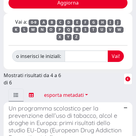
Vai a:
0-9
A
B
C
D
E
F
G
H
I
J
K
L
M
N
O
P
Q
R
S
T
U
V
W
X
Y
Z
o inserisci le iniziali:
Mostrati risultati da 4 a 6
di 6
esporta metadati
Un programma scolastico per la
prevenzione dell’uso di tabacco, alcol e
droghe in Europa: primi risultati dello
studio EU-Dap (European Drug Addiction