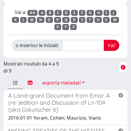
Vai a:
0-9
A
B
C
D
E
F
G
H
I
J
K
L
M
N
O
P
Q
R
S
T
U
V
W
X
Y
Z
o inserisci le iniziali:
Mostrati risultati da 4 a 9
di 9
esporta metadati
A Land-grant Document from Emar. A
(re-)edition and Discussion of Ln-104
(aka Gskutscher 6)
2016-01-01 Yoram, Cohen; Maurizio, Viano
MISSING TREATIES OF THE HITTITES