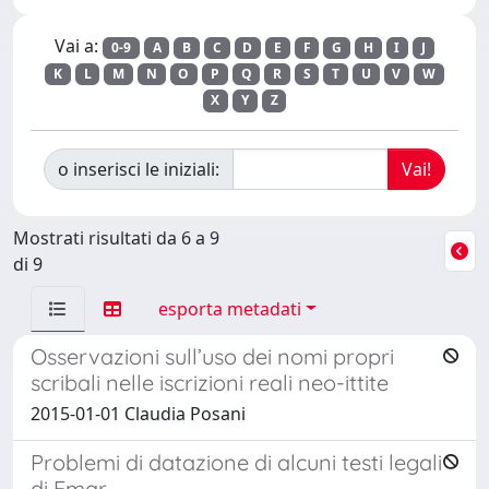
Vai a:
0-9
A
B
C
D
E
F
G
H
I
J
K
L
M
N
O
P
Q
R
S
T
U
V
W
X
Y
Z
o inserisci le iniziali:
Mostrati risultati da 6 a 9
di 9
esporta metadati
Osservazioni sull’uso dei nomi propri
scribali nelle iscrizioni reali neo-ittite
2015-01-01 Claudia Posani
Problemi di datazione di alcuni testi legali
di Emar