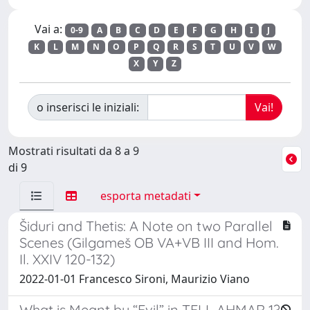
Vai a:
0-9
A
B
C
D
E
F
G
H
I
J
K
L
M
N
O
P
Q
R
S
T
U
V
W
X
Y
Z
o inserisci le iniziali:
Mostrati risultati da 8 a 9
di 9
esporta metadati
Šiduri and Thetis: A Note on two Parallel
Scenes (Gilgameš OB VA+VB III and Hom.
Il. XXIV 120-132)
2022-01-01 Francesco Sironi, Maurizio Viano
What is Meant by “Evil” in TELL AHMAR 1?