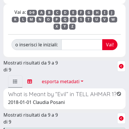
Vai a:
0-9
A
B
C
D
E
F
G
H
I
J
K
L
M
N
O
P
Q
R
S
T
U
V
W
X
Y
Z
o inserisci le iniziali:
Mostrati risultati da 9 a 9
di 9
esporta metadati
What is Meant by “Evil” in TELL AHMAR 1?
2018-01-01 Claudia Posani
Mostrati risultati da 9 a 9
di 9