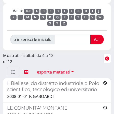
Vai a:
0-9
A
B
C
D
E
F
G
H
I
J
K
L
M
N
O
P
Q
R
S
T
U
V
W
X
Y
Z
o inserisci le iniziali:
Mostrati risultati da 4 a 12
di 12
esporta metadati
Il Biellese: da distretto industriale a Polo
scientifico, tecnologico ed universitario
2008-01-01 F. GABOARDI
LE COMUNITA' MONTANE