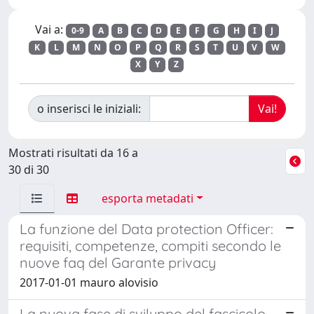
Vai a:
0-9
A
B
C
D
E
F
G
H
I
J
K
L
M
N
O
P
Q
R
S
T
U
V
W
X
Y
Z
o inserisci le iniziali:
Mostrati risultati da 16 a
30 di 30
esporta metadati
La funzione del Data protection Officer:
requisiti, competenze, compiti secondo le
nuove faq del Garante privacy
2017-01-01 mauro alovisio
La nuova fase di sviluppo del fascicolo