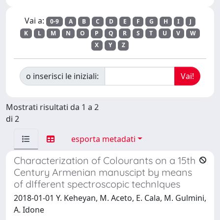
Vai a:
0-9
A
B
C
D
E
F
G
H
I
J
K
L
M
N
O
P
Q
R
S
T
U
V
W
X
Y
Z
o inserisci le iniziali:
Mostrati risultati da 1 a 2
di 2
esporta metadati
Characterization of Colourants on a 15th
Century Armenian manuscipt by means
of dIfferent spectroscopic technIques
2018-01-01 Y. Keheyan, M. Aceto, E. Cala, M. Gulmini,
A. Idone