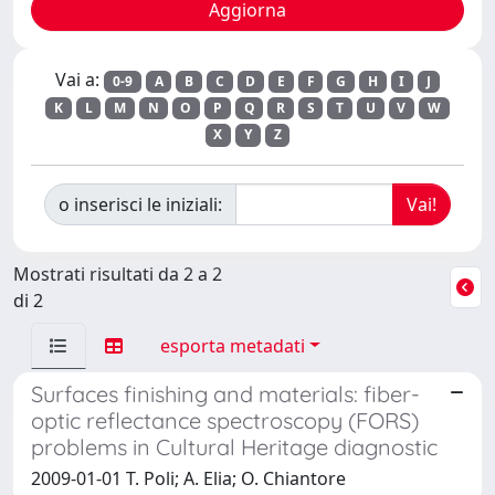
Vai a:
0-9
A
B
C
D
E
F
G
H
I
J
K
L
M
N
O
P
Q
R
S
T
U
V
W
X
Y
Z
o inserisci le iniziali:
Mostrati risultati da 2 a 2
di 2
esporta metadati
Surfaces finishing and materials: fiber-
optic reflectance spectroscopy (FORS)
problems in Cultural Heritage diagnostic
2009-01-01 T. Poli; A. Elia; O. Chiantore