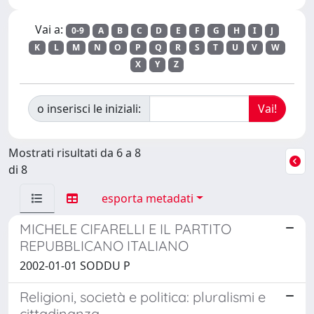
Vai a:
0-9
A
B
C
D
E
F
G
H
I
J
K
L
M
N
O
P
Q
R
S
T
U
V
W
X
Y
Z
o inserisci le iniziali:
Mostrati risultati da 6 a 8
di 8
esporta metadati
MICHELE CIFARELLI E IL PARTITO
REPUBBLICANO ITALIANO
2002-01-01 SODDU P
Religioni, società e politica: pluralismi e
cittadinanza