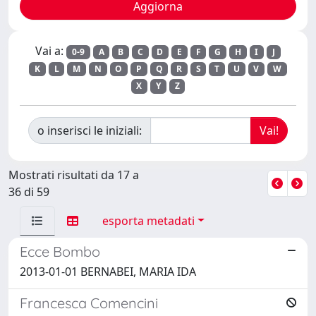
Vai a:
0-9
A
B
C
D
E
F
G
H
I
J
K
L
M
N
O
P
Q
R
S
T
U
V
W
X
Y
Z
o inserisci le iniziali:
Mostrati risultati da 17 a
36 di 59
esporta metadati
Ecce Bombo
2013-01-01 BERNABEI, MARIA IDA
Francesca Comencini