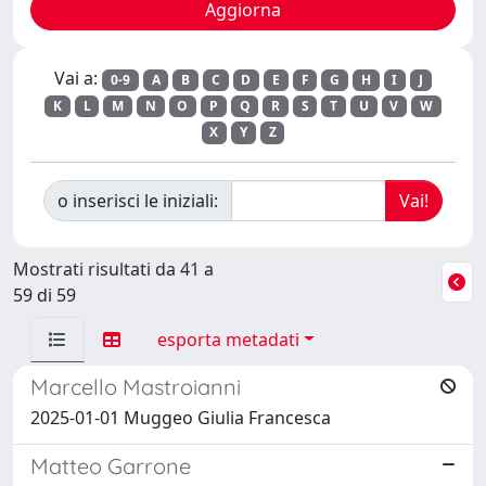
Vai a:
0-9
A
B
C
D
E
F
G
H
I
J
K
L
M
N
O
P
Q
R
S
T
U
V
W
X
Y
Z
o inserisci le iniziali:
Mostrati risultati da 41 a
59 di 59
esporta metadati
Marcello Mastroianni
2025-01-01 Muggeo Giulia Francesca
Matteo Garrone