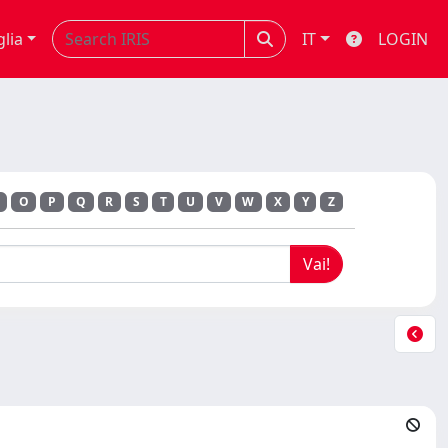
glia
IT
LOGIN
O
P
Q
R
S
T
U
V
W
X
Y
Z