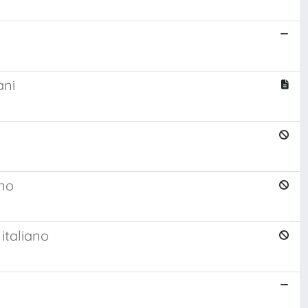
ani
ano
 italiano