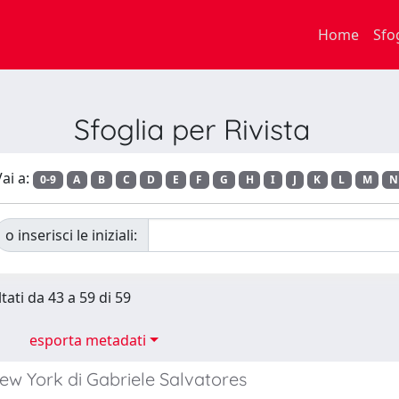
Home
Sfo
Sfoglia per Rivista
ai a:
0-9
A
B
C
D
E
F
G
H
I
J
K
L
M
N
o inserisci le iniziali:
tati da 43 a 59 di 59
esporta metadati
ew York di Gabriele Salvatores