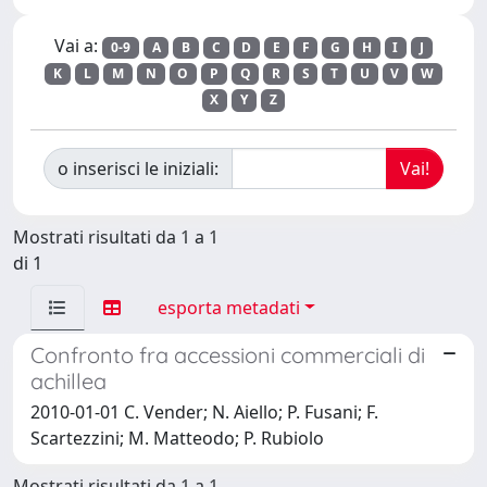
Vai a:
0-9
A
B
C
D
E
F
G
H
I
J
K
L
M
N
O
P
Q
R
S
T
U
V
W
X
Y
Z
o inserisci le iniziali:
Mostrati risultati da 1 a 1
di 1
esporta metadati
Confronto fra accessioni commerciali di
achillea
2010-01-01 C. Vender; N. Aiello; P. Fusani; F.
Scartezzini; M. Matteodo; P. Rubiolo
Mostrati risultati da 1 a 1