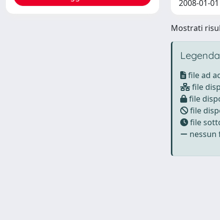
2008-01-01
Mostrati risul
Legenda
file ad 
file dis
file disp
file disp
file sot
nessun f