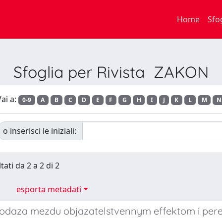
Home
Sfo
Sfoglia per Rivista ZAKON
ai a:
0-9
A
B
C
D
E
F
G
H
I
J
K
L
M
N
o inserisci le iniziali:
tati da 2 a 2 di 2
esporta metadati
odaza mezdu objazatelstvennym effektom i per