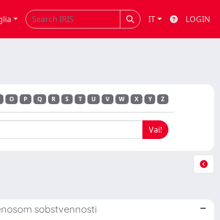
glia
IT
LOGIN
O
P
Q
R
S
T
U
V
W
X
Y
Z
enosom sobstvennosti