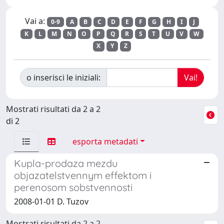
Vai a:
0-9
A
B
C
D
E
F
G
H
I
J
K
L
M
N
O
P
Q
R
S
T
U
V
W
X
Y
Z
o inserisci le iniziali:
Mostrati risultati da 2 a 2
di 2
esporta metadati
Kupla-prodaza mezdu
objazatelstvennym effektom i
perenosom sobstvennosti
2008-01-01 D. Tuzov
Mostrati risultati da 2 a 2