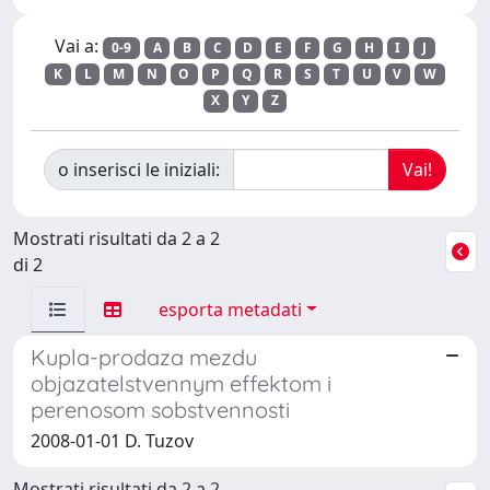
Vai a:
0-9
A
B
C
D
E
F
G
H
I
J
K
L
M
N
O
P
Q
R
S
T
U
V
W
X
Y
Z
o inserisci le iniziali:
Mostrati risultati da 2 a 2
di 2
esporta metadati
Kupla-prodaza mezdu
objazatelstvennym effektom i
perenosom sobstvennosti
2008-01-01 D. Tuzov
Mostrati risultati da 2 a 2