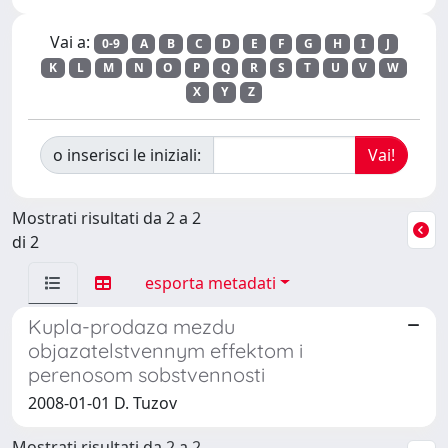
Vai a:
0-9
A
B
C
D
E
F
G
H
I
J
K
L
M
N
O
P
Q
R
S
T
U
V
W
X
Y
Z
o inserisci le iniziali:
Mostrati risultati da 2 a 2
di 2
esporta metadati
Kupla-prodaza mezdu
objazatelstvennym effektom i
perenosom sobstvennosti
2008-01-01 D. Tuzov
Mostrati risultati da 2 a 2