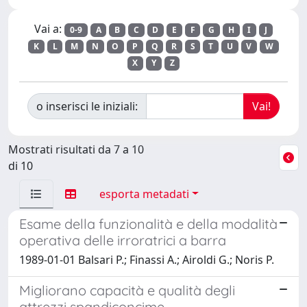
Vai a:
0-9
A
B
C
D
E
F
G
H
I
J
K
L
M
N
O
P
Q
R
S
T
U
V
W
X
Y
Z
o inserisci le iniziali:
Mostrati risultati da 7 a 10
di 10
esporta metadati
Esame della funzionalità e della modalità
operativa delle irroratrici a barra
1989-01-01 Balsari P.; Finassi A.; Airoldi G.; Noris P.
Migliorano capacità e qualità degli
attrezzi spandiconcime