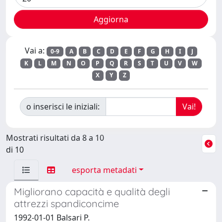
Vai a:
0-9
A
B
C
D
E
F
G
H
I
J
K
L
M
N
O
P
Q
R
S
T
U
V
W
X
Y
Z
o inserisci le iniziali:
Mostrati risultati da 8 a 10
di 10
esporta metadati
Migliorano capacità e qualità degli
attrezzi spandiconcime
1992-01-01 Balsari P.