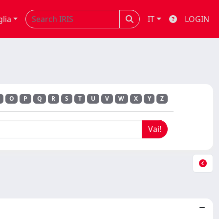
glia
IT
LOGIN
O
P
Q
R
S
T
U
V
W
X
Y
Z