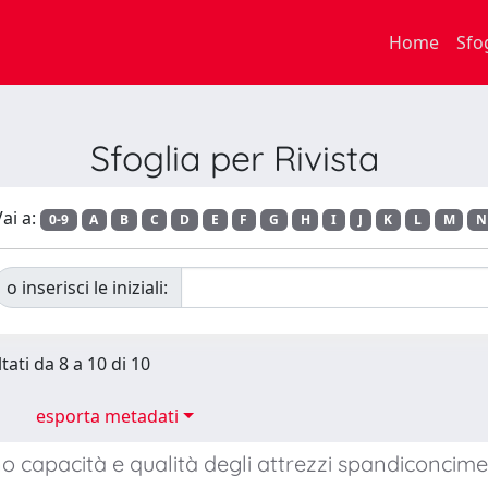
Home
Sfo
Sfoglia per Rivista
ai a:
0-9
A
B
C
D
E
F
G
H
I
J
K
L
M
N
o inserisci le iniziali:
tati da 8 a 10 di 10
esporta metadati
o capacità e qualità degli attrezzi spandiconcime