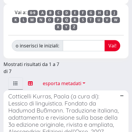
Vai a:
0-9
A
B
C
D
E
F
G
H
I
J
K
L
M
N
O
P
Q
R
S
T
U
V
W
X
Y
Z
o inserisci le iniziali:
Mostrati risultati da 1 a 7
di 7
esporta metadati
Cotticelli Kurras, Paola (a cura di):
Lessico di linguistica. Fondato da
Hadumod Bußmann. Traduzione italiana,
adattamento e revisione sulla base della
3a edizione originale, rivista e ampliata,
Alessandria: Edizioni dell’Orso, 2007.