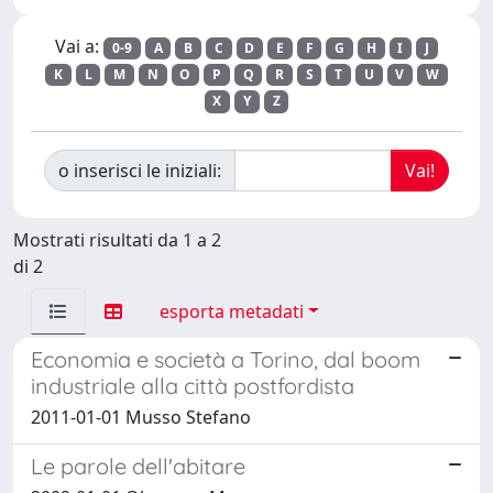
Vai a:
0-9
A
B
C
D
E
F
G
H
I
J
K
L
M
N
O
P
Q
R
S
T
U
V
W
X
Y
Z
o inserisci le iniziali:
Mostrati risultati da 1 a 2
di 2
esporta metadati
Economia e società a Torino, dal boom
industriale alla città postfordista
2011-01-01 Musso Stefano
Le parole dell'abitare