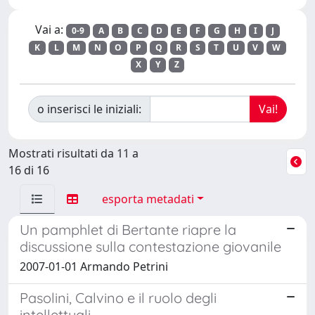
Vai a:
0-9
A
B
C
D
E
F
G
H
I
J
K
L
M
N
O
P
Q
R
S
T
U
V
W
X
Y
Z
o inserisci le iniziali:
Mostrati risultati da 11 a
16 di 16
esporta metadati
Un pamphlet di Bertante riapre la
discussione sulla contestazione giovanile
2007-01-01 Armando Petrini
Pasolini, Calvino e il ruolo degli
intellettuali