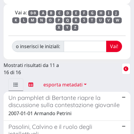
Vai a:
0-9
A
B
C
D
E
F
G
H
I
J
K
L
M
N
O
P
Q
R
S
T
U
V
W
X
Y
Z
o inserisci le iniziali:
Mostrati risultati da 11 a
16 di 16
esporta metadati
Un pamphlet di Bertante riapre la
discussione sulla contestazione giovanile
2007-01-01 Armando Petrini
Pasolini, Calvino e il ruolo degli
intellettuali