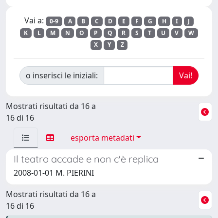
Vai a:
0-9
A
B
C
D
E
F
G
H
I
J
K
L
M
N
O
P
Q
R
S
T
U
V
W
X
Y
Z
o inserisci le iniziali:
Mostrati risultati da 16 a
16 di 16
esporta metadati
Il teatro accade e non c'è replica
2008-01-01 M. PIERINI
Mostrati risultati da 16 a
16 di 16