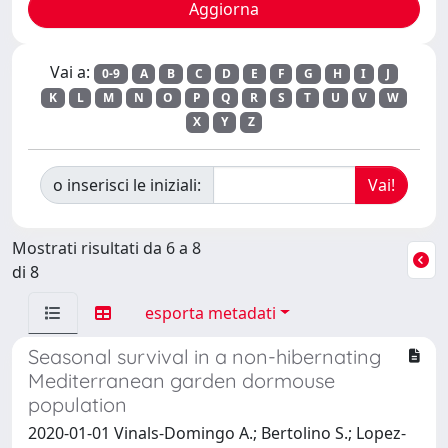
Vai a:
0-9
A
B
C
D
E
F
G
H
I
J
K
L
M
N
O
P
Q
R
S
T
U
V
W
X
Y
Z
o inserisci le iniziali:
Mostrati risultati da 6 a 8
di 8
esporta metadati
Seasonal survival in a non-hibernating
Mediterranean garden dormouse
population
2020-01-01 Vinals-Domingo A.; Bertolino S.; Lopez-