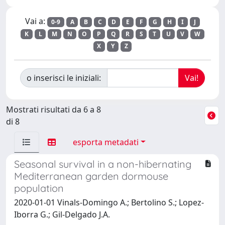
Vai a:
0-9
A
B
C
D
E
F
G
H
I
J
K
L
M
N
O
P
Q
R
S
T
U
V
W
X
Y
Z
o inserisci le iniziali:
Mostrati risultati da 6 a 8
di 8
esporta metadati
Seasonal survival in a non-hibernating
Mediterranean garden dormouse
population
2020-01-01 Vinals-Domingo A.; Bertolino S.; Lopez-
Iborra G.; Gil-Delgado J.A.