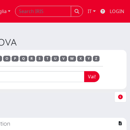
glia
IT
LOGIN
DOVA
O
P
Q
R
S
T
U
V
W
X
Y
Z
tion