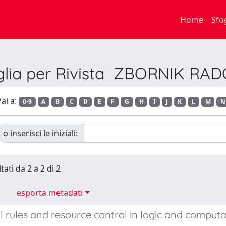
Home
Sfo
glia per Rivista ZBORNIK RA
ai a:
0-9
A
B
C
D
E
F
G
H
I
J
K
L
M
N
o inserisci le iniziali:
tati da 2 a 2 di 2
esporta metadati
l rules and resource control in logic and computa