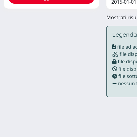
2015-01-01 G
Mostrati risul
Legenda
file ad 
file dis
file disp
file disp
file sot
nessun f