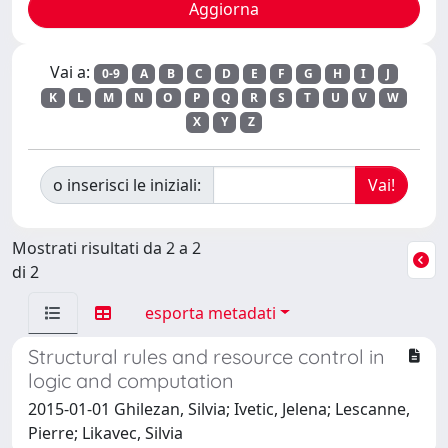
Vai a:
0-9
A
B
C
D
E
F
G
H
I
J
K
L
M
N
O
P
Q
R
S
T
U
V
W
X
Y
Z
o inserisci le iniziali:
Mostrati risultati da 2 a 2
di 2
esporta metadati
Structural rules and resource control in
logic and computation
2015-01-01 Ghilezan, Silvia; Ivetic, Jelena; Lescanne,
Pierre; Likavec, Silvia