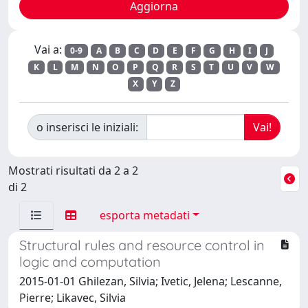
Vai a:
0-9
A
B
C
D
E
F
G
H
I
J
K
L
M
N
O
P
Q
R
S
T
U
V
W
X
Y
Z
o inserisci le iniziali:
Mostrati risultati da 2 a 2
di 2
esporta metadati
Structural rules and resource control in
logic and computation
2015-01-01 Ghilezan, Silvia; Ivetic, Jelena; Lescanne,
Pierre; Likavec, Silvia